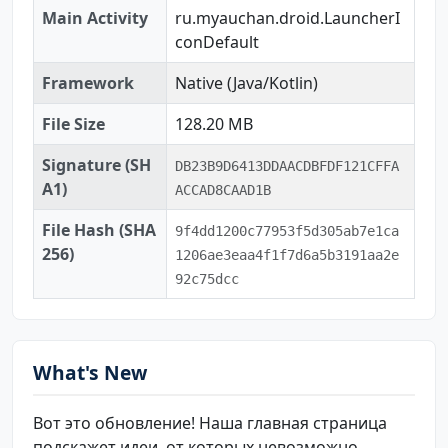
Main Activity
ru.myauchan.droid.LauncherI
conDefault
Framework
Native (Java/Kotlin)
File Size
128.20 MB
Signature (SH
DB23B9D6413DDAACDBFDF121CFFA
A1)
ACCAD8CAAD1B
File Hash (SHA
9f4dd1200c77953f5d305ab7e1ca
256)
1206ae3eaa4f1f7d6a5b3191aa2e
92c75dcc
What's New
Вот это обновление! Наша главная страница
подскажет идеи, от которых невозможно