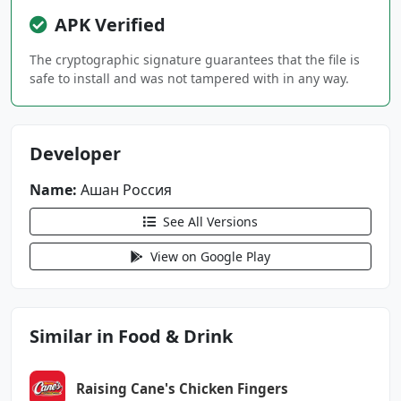
android.permission.FLASHLIGHT
APK Verified
android.permission.FOREGROUND_SERVICE
The cryptographic signature guarantees that the file is
android.permission.INTERNET
safe to install and was not tampered with in any way.
android.permission.POST_NOTIFICATIONS
android.permission.READ_APP_BADGE
android.permission.READ_CONTACTS
Developer
android.permission.READ_EXTERNAL_STORAGE
android.permission.READ_PHONE_STATE
Name:
Ашан Россия
android.permission.RECEIVE_BOOT_COMPLETED
android.permission.USE_BIOMETRIC
See All Versions
android.permission.USE_FINGERPRINT
View on Google Play
android.permission.VIBRATE
android.permission.WAKE_LOCK
android.permission.WRITE_EXTERNAL_STORAGE
Similar in Food & Drink
com.anddoes.launcher.permission.UPDATE_COUNT
Raising Cane's Chicken Fingers
com.android.launcher.permission.INSTALL_SHORT