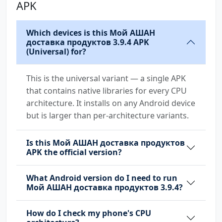
APK
com.huawei.android.launcher.permission.READ_S
ETTINGS
Which devices is this Мой АШАН
доставка продуктов 3.9.4 APK
(Universal) for?
com.huawei.android.launcher.permission.WRITE_
SETTINGS
This is the universal variant — a single APK
com.majeur.launcher.permission.UPDATE_BADGE
that contains native libraries for every CPU
com.oppo.launcher.permission.READ_SETTINGS
architecture. It installs on any Android device
but is larger than per-architecture variants.
com.oppo.launcher.permission.WRITE_SETTINGS
Is this Мой АШАН доставка продуктов
com.sec.android.provider.badge.permission.REA
APK the official version?
D
What Android version do I need to run
com.sec.android.provider.badge.permission.WRI
Мой АШАН доставка продуктов 3.9.4?
TE
com.sonyericsson.home.permission.BROADCAST_BA
How do I check my phone's CPU
DGE