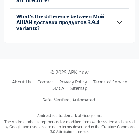
architecture?
com.sonymobile.home.permission.PROVIDER_INSER
What's the difference between Мой
T_BADGE
АШАН доставка продуктов 3.9.4
variants?
me.everything.badger.permission.BADGE_COUNT_R
EAD
me.everything.badger.permission.BADGE_COUNT_W
RITE
© 2025 APK.now
ru.myauchan.droid.DYNAMIC_RECEIVER_NOT_EXPORT
About Us
Contact
Privacy Policy
Terms of Service
ED_PERMISSION
DMCA
Sitemap
Safe, Verified, Automated.
Android is a trademark of Google Inc.
The Android robot is reproduced or modified from work created and shared
by Google and used according to terms described in the Creative Commons
3.0 Attribution License.