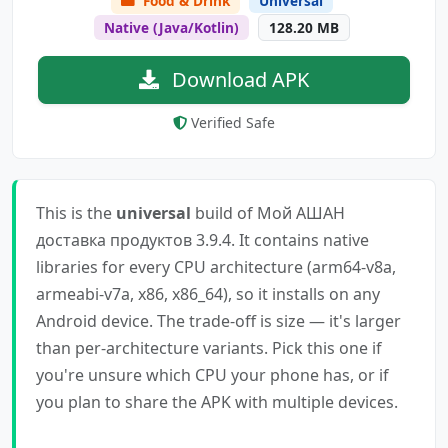
Food & Drink
Universal
Native (Java/Kotlin)
128.20 MB
Download APK
Verified Safe
This is the
universal
build of Мой АШАН
доставка продуктов 3.9.4. It contains native
libraries for every CPU architecture (arm64-v8a,
armeabi-v7a, x86, x86_64), so it installs on any
Android device. The trade-off is size — it's larger
than per-architecture variants. Pick this one if
you're unsure which CPU your phone has, or if
you plan to share the APK with multiple devices.