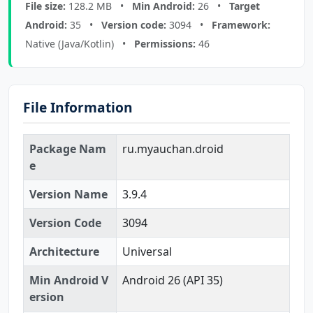
File size:
128.2 MB •
Min Android:
26 •
Target
Android:
35 •
Version code:
3094 •
Framework:
Native (Java/Kotlin) •
Permissions:
46
File Information
Package Nam
ru.myauchan.droid
e
Version Name
3.9.4
Version Code
3094
Architecture
Universal
Min Android V
Android 26 (API 35)
ersion