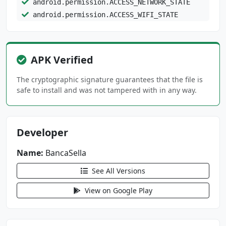
android.permission.ACCESS_NETWORK_STATE
android.permission.ACCESS_WIFI_STATE
android.permission.BLUETOOTH
android.permission.BLUETOOTH_ADMIN
android.permission.BLUETOOTH_CONNECT
APK Verified
android.permission.CAMERA
android.permission.FLASHLIGHT
The cryptographic signature guarantees that the file is
safe to install and was not tampered with in any way.
android.permission.FOREGROUND_SERVICE
android.permission.GET_ACCOUNTS
android.permission.INTERNET
android.permission.MODIFY_AUDIO_SETTINGS
Developer
android.permission.POST_NOTIFICATIONS
Name:
BancaSella
android.permission.QUERY_ALL_PACKAGES
android.permission.READ_CONTACTS
See All Versions
android.permission.READ_EXTERNAL_STORAGE
View on Google Play
android.permission.READ_PHONE_STATE
android.permission.READ_PROFILE
android.permission.RECEIVE_BOOT_COMPLETED