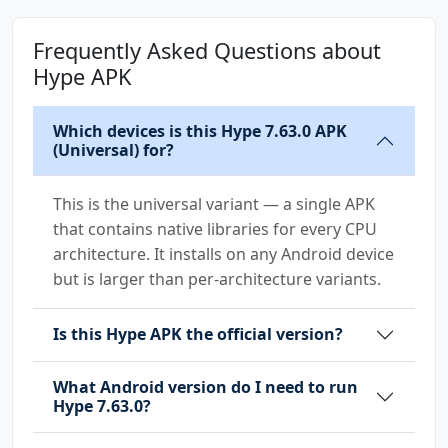
it.hype.app.DYNAMIC_RECEIVER_NOT_EXPORTED_PER
Frequently Asked Questions about
MISSION
Hype APK
it.hype.app.permission.C2D_MESSAGE
it.hype.app.permission.PROCESS_PUSH_MSG
it.hype.app.permission.PUSH_PROVIDER
Which devices is this Hype 7.63.0 APK
(Universal) for?
This is the universal variant — a single APK
that contains native libraries for every CPU
architecture. It installs on any Android device
but is larger than per-architecture variants.
Is this Hype APK the official version?
What Android version do I need to run
Hype 7.63.0?