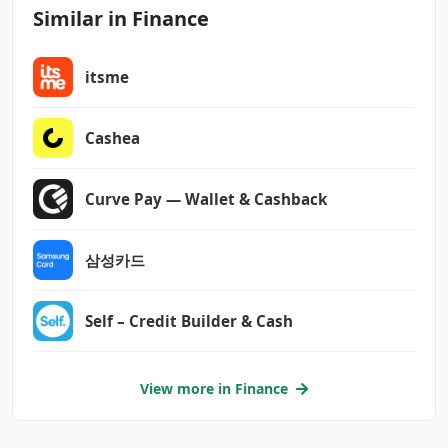
android.permission.RECORD_AUDIO
Similar in Finance
android.permission.USE_BIOMETRIC
android.permission.USE_FINGERPRINT
itsme
android.permission.VIBRATE
android.permission.WAKE_LOCK
android.permission.WRITE_CONTACTS
Cashea
android.permission.WRITE_EXTERNAL_STORAGE
com.android.vending.CHECK_LICENSE
Curve Pay — Wallet & Cashback
com.google.android.c2dm.permission.RECEIVE
com.google.android.finsky.permission.BIND_GET
삼성카드
_INSTALL_REFERRER_SERVICE
com.google.android.gms.permission.AD_ID
Self – Credit Builder & Cash
com.huawei.appmarket.service.commondata.permi
ssion.GET_COMMON_DATA
View more in Finance
com.samsung.android.providers.context.permiss
ion.WRITE_USE_APP_FEATURE_SURVEY