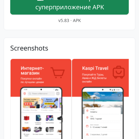
суперприложение APK
v5.83 · APK
Screenshots