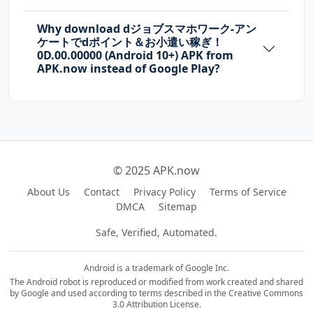
Why download dジョブスマホワーク-アン
ケートでdポイント＆お小遣い稼ぎ！
0D.00.00000 (Android 10+) APK from
APK.now instead of Google Play?
© 2025 APK.now
About Us
Contact
Privacy Policy
Terms of Service
DMCA
Sitemap
Safe, Verified, Automated.
Android is a trademark of Google Inc.
The Android robot is reproduced or modified from work created and shared
by Google and used according to terms described in the Creative Commons
3.0 Attribution License.