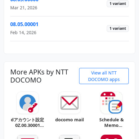
1 variant
Mar 21, 2026
08.05.00001
1 variant
Feb 14, 2026
More APKs by NTT
View all NTT
DOCOMO
DOCOMO apps
dアカウント設定
docomo mail
Schedule &
0Z.00.30001
Memo
(Android
0c.00.00001