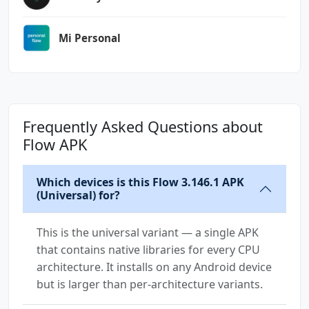
com.htc.launcher.permission.READ_SETTINGS
Mi Personal
com.htc.launcher.permission.UPDATE_SHORTCUT
com.huawei.android.launcher.permission.CHANGE
_BADGE
com.huawei.android.launcher.permission.READ_S
Frequently Asked Questions about
ETTINGS
Flow APK
com.huawei.android.launcher.permission.WRITE_
SETTINGS
Which devices is this Flow 3.146.1 APK
(Universal) for?
com.majeur.launcher.permission.UPDATE_BADGE
com.oppo.launcher.permission.READ_SETTINGS
This is the universal variant — a single APK
that contains native libraries for every CPU
com.oppo.launcher.permission.WRITE_SETTINGS
architecture. It installs on any Android device
but is larger than per-architecture variants.
com.sec.android.provider.badge.permission.REA
D