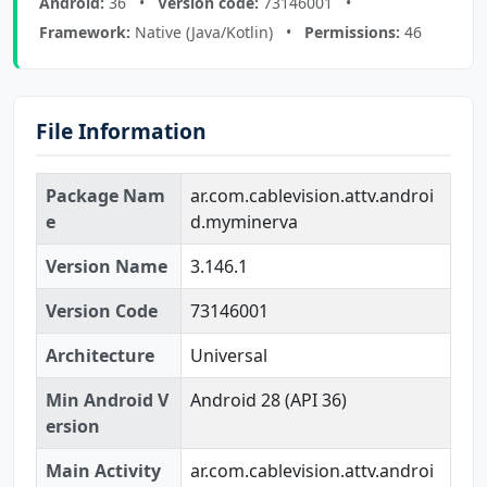
Android:
36 •
Version code:
73146001 •
Framework:
Native (Java/Kotlin) •
Permissions:
46
File Information
Package Nam
ar.com.cablevision.attv.androi
e
d.myminerva
Version Name
3.146.1
Version Code
73146001
Architecture
Universal
Min Android V
Android 28 (API 36)
ersion
Main Activity
ar.com.cablevision.attv.androi