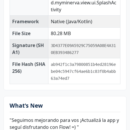
d.myminerva.view.ui.SplashAc
tivity
Framework
Native (Java/Kotlin)
File Size
80.28 MB
Signature (SH
3D4377E09A5929C75059A08E4A31
A1)
0EB393486277
File Hash (SHA
ab942f1c3a79800851b4ed28196e
256)
be04c5947cf64ae6b1c83f0b4abb
63a74ed7
What's New
"Seguimos mejorando para vos ¡Actualizá la app y
seguí disfrutando con Flow! =) "