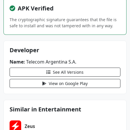
android.permission.BLUETOOTH_ADMIN
APK Verified
android.permission.BLUETOOTH_CONNECT
android.permission.BLUETOOTH_SCAN
The cryptographic signature guarantees that the file is
android.permission.CALL_PHONE
safe to install and was not tampered with in any way.
android.permission.FOREGROUND_SERVICE
android.permission.INTERNET
android.permission.NEARBY_WIFI_DEVICES
Developer
android.permission.POST_NOTIFICATIONS
Name:
android.permission.READ_APP_BADGE
Telecom Argentina S.A.
android.permission.READ_EXTERNAL_STORAGE
See All Versions
android.permission.RECEIVE_BOOT_COMPLETED
android.permission.USE_BIOMETRIC
View on Google Play
android.permission.USE_FINGERPRINT
android.permission.VIBRATE
android.permission.WAKE_LOCK
Similar in Entertainment
android.permission.WRITE_EXTERNAL_STORAGE
ar.com.cablevision.attv.android.myminerva.DYN
Zeus