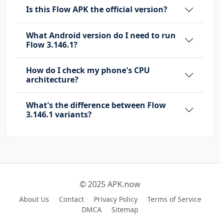
Is this Flow APK the official version?
com.sec.android.provider.badge.permission.WRI
TE
What Android version do I need to run
Flow 3.146.1?
com.sonyericsson.home.permission.BROADCAST_BA
DGE
How do I check my phone's CPU
architecture?
com.sonymobile.home.permission.PROVIDER_INSER
T_BADGE
What's the difference between Flow
3.146.1 variants?
me.everything.badger.permission.BADGE_COUNT_R
EAD
me.everything.badger.permission.BADGE_COUNT_W
RITE
© 2025 APK.now
About Us
Contact
Privacy Policy
Terms of Service
DMCA
Sitemap