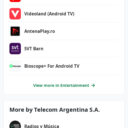
AMIC_RECEIVER_NOT_EXPORTED_PERMISSION
Videoland (Android TV)
ar.com.cablevision.attv.android.myminerva.per
mission.C2D_MESSAGE
AntenaPlay.ro
ar.com.cablevision.attv.android.myminerva.per
mission.PUSHIO_MESSAGE
SVT Barn
ar.com.cablevision.attv.android.myminerva.per
mission.RSYS_SHOW_IAM
Bioscope+ For Android TV
com.anddoes.launcher.permission.UPDATE_COUNT
com.google.android.c2dm.permission.RECEIVE
View more in Entertainment
com.google.android.finsky.permission.BIND_GET
_INSTALL_REFERRER_SERVICE
com.google.android.gms.permission.AD_ID
More by Telecom Argentina S.A.
com.google.android.providers.gsf.permission.R
EAD_GSERVICES
Radios y Música