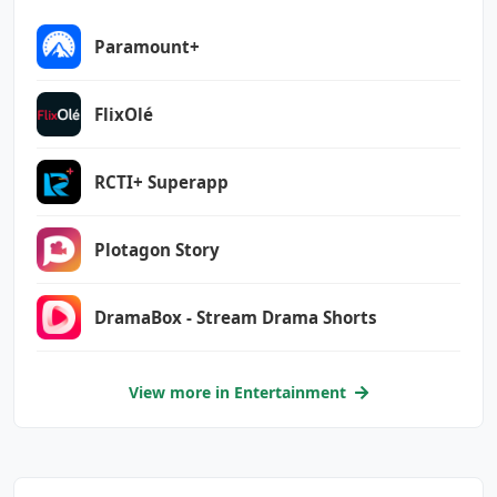
android.permission.WAKE_LOCK
android.permission.WRITE_EXTERNAL_STORAGE
Paramount+
android.provider.Telephony.SMS_RECEIVED
com.android.launcher.permission.INSTALL_SHORT
FlixOlé
CUT
com.android.vending.BILLING
RCTI+ Superapp
com.google.android.c2dm.permission.RECEIVE
com.google.android.finsky.permission.BIND_GET
Plotagon Story
_INSTALL_REFERRER_SERVICE
com.google.android.gms.permission.AD_ID
DramaBox - Stream Drama Shorts
com.yandex.zenkitpartnerconfig.permission.REA
D
View more in Entertainment
ru.zen.android.DYNAMIC_RECEIVER_NOT_EXPORTED_
PERMISSION