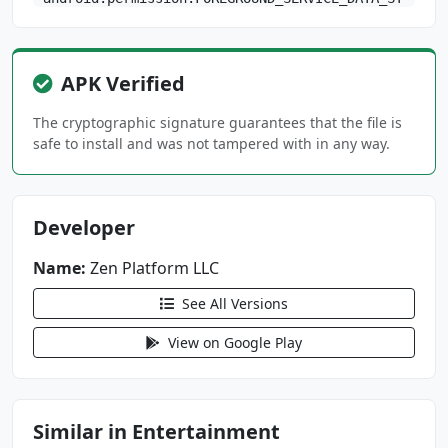
NC
android.permission.FOREGROUND_SERVICE_MEDIA_P
APK Verified
LAYBACK
android.permission.INTERNET
The cryptographic signature guarantees that the file is
android.permission.POST_NOTIFICATIONS
safe to install and was not tampered with in any way.
android.permission.READ_EXTERNAL_STORAGE
android.permission.READ_MEDIA_AUDIO
android.permission.READ_MEDIA_IMAGES
Developer
android.permission.READ_MEDIA_VIDEO
android.permission.READ_PHONE_STATE
Name:
Zen Platform LLC
android.permission.RECEIVE_BOOT_COMPLETED
See All Versions
android.permission.RECORD_AUDIO
View on Google Play
android.permission.REQUEST_IGNORE_BATTERY_OPT
IMIZATIONS
android.permission.SYSTEM_ALERT_WINDOW
Similar in Entertainment
android.permission.VIBRATE