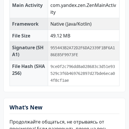
Main Activity
com.yandex.zen.ZenMainActiv
ity
Framework
Native (Java/Kotlin)
File Size
49.12 MB
Signature (SH
955443B2A72D2F6DA2339F1BF6A1
A1)
86E85F9973FE
File Hash (SHA
9ce0f2c796dd8a028683c3d51e93
256)
529c3f6b469762897d27bde6eca0
4f8cf1ae
What's New
Продолжайте общаться, не отрываясь от
просмотра! Если развернуть плеер на весь